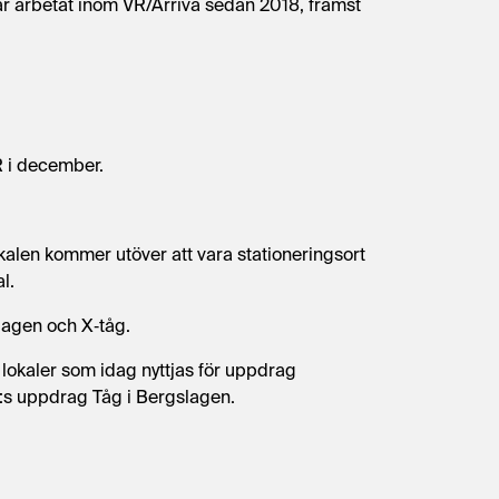
ar arbetat inom VR/Arriva sedan 2018, främst
R i december.
alen kommer utöver att vara stationeringsort
l.
slagen och X
‑
tåg.
lokaler som idag nyttjas för uppdrag
R:s uppdrag Tåg i Bergslagen.