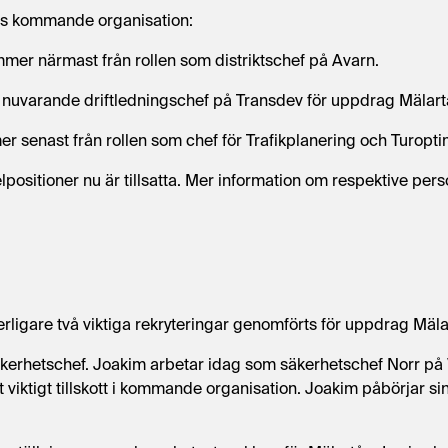
gs kommande organisation:
er närmast från rollen som distriktschef på Avarn.
nuvarande driftledningschef på Transdev för uppdrag Mälart
 senast från rollen som chef för Trafikplanering och Turopt
positioner nu är tillsatta. Mer information om respektive per
erligare två viktiga rekryteringar genomförts för uppdrag Mäla
säkerhetschef. Joakim arbetar idag som säkerhetschef Norr p
tt viktigt tillskott i kommande organisation. Joakim påbörjar s