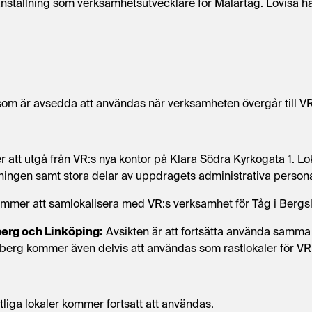
anställning som verksamhetsutvecklare för Mälartåg. Lovisa h
 som är avsedda att användas när verksamheten övergår till V
tt utgå från VR:s nya kontor på Klara Södra Kyrkogata 1. Lok
dningen samt stora delar av uppdragets administrativa persona
 kommer att samlokalisera med VR:s verksamhet för Tåg i Berg
berg och Linköping:
Avsikten är att fortsätta använda samma 
sberg kommer även delvis att användas som rastlokaler för V
tliga lokaler kommer fortsatt att användas.