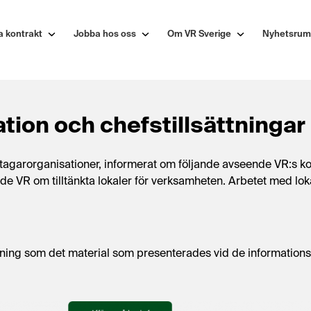
a kontrakt
Jobba hos oss
Om VR Sverige
Nyhetsrum
tion och chefstillsättningar
tagarorganisationer, informerat om följande avseende VR:s 
rade VR om tilltänkta lokaler för verksamheten. Arbetet med l
ng som det material som presenterades vid de informationstr