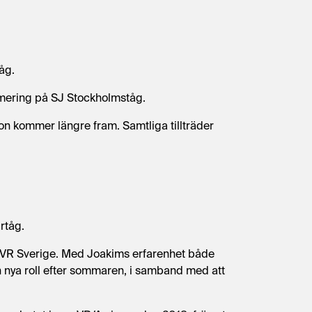
åg.
imering på SJ Stockholmståg.
son kommer längre fram. Samtliga tillträder
rtåg.
å VR Sverige. Med Joakims erfarenhet både
in nya roll efter sommaren, i samband med att