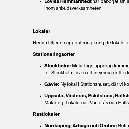
Lovisa Hammarstedt
har påbörjat sin 
inom anbudsverksamheten.
Lokaler
Nedan följer en uppdatering kring de lokaler
Stationeringsorter
Stockholm:
Mälartågs uppdrag kommer a
för Stockholm, även att inrymma driftle
Gävle:
Ny lokal i Stationshuset, där vi
Uppsala, Västerås, Eskilstuna, Halls
Mälartåg. Lokalerna i Västerås och Hall
Rastlokaler
Norrköping, Arboga och Örebro:
Befin