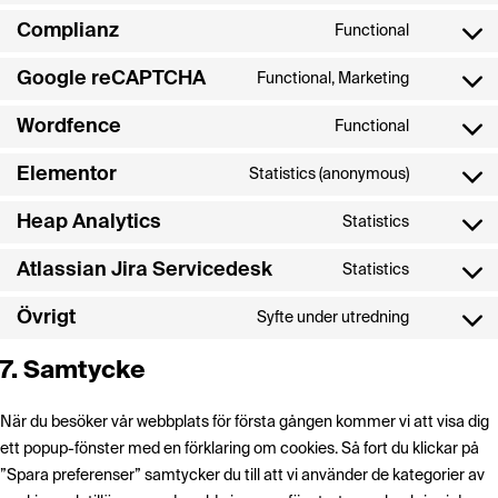
service
adsense
to
bing-
Complianz
Functional
Consent
service
ads
to
microsoft
Google reCAPTCHA
Functional, Marketing
Consent
service
clarity
to
complianz
Wordfence
Functional
Consent
service
to
google-
Elementor
Statistics (anonymous)
Consent
service
recaptcha
to
wordfenc
Heap Analytics
Statistics
Consent
service
to
elementor
Atlassian Jira Servicedesk
Statistics
Consent
service
to
heap-
Övrigt
Syfte under utredning
Consent
service
analytics
to
atlassian-
7. Samtycke
service
jira-
Övrigt
servicede
När du besöker vår webbplats för första gången kommer vi att visa dig
ett popup-fönster med en förklaring om cookies. Så fort du klickar på
”Spara preferenser” samtycker du till att vi använder de kategorier av