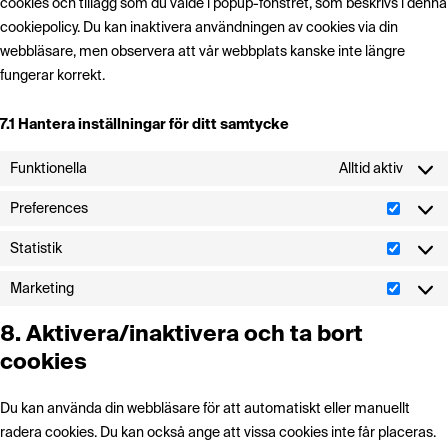
cookies och tillägg som du valde i popup-fönstret, som beskrivs i denna
cookiepolicy. Du kan inaktivera användningen av cookies via din
webbläsare, men observera att vår webbplats kanske inte längre
fungerar korrekt.
7.1 Hantera inställningar för ditt samtycke
Funktionella
Alltid aktiv
Preferences
Prefer
Statistik
Statist
Marketing
Market
8. Aktivera/inaktivera och ta bort
cookies
Du kan använda din webbläsare för att automatiskt eller manuellt
radera cookies. Du kan också ange att vissa cookies inte får placeras.