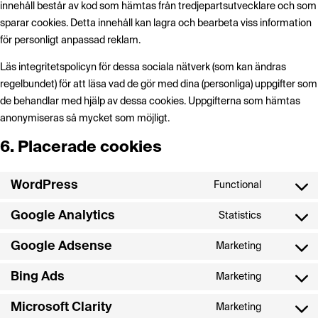
innehåll består av kod som hämtas från tredjepartsutvecklare och som
sparar cookies. Detta innehåll kan lagra och bearbeta viss information
för personligt anpassad reklam.
Läs integritetspolicyn för dessa sociala nätverk (som kan ändras
regelbundet) för att läsa vad de gör med dina (personliga) uppgifter som
de behandlar med hjälp av dessa cookies. Uppgifterna som hämtas
anonymiseras så mycket som möjligt.
6. Placerade cookies
WordPress
Functional
Consent
to
Google Analytics
Statistics
Consent
service
to
wordpress
Google Adsense
Marketing
Consent
service
to
google-
Bing Ads
Marketing
Consent
service
analytics
to
google-
Microsoft Clarity
Marketing
Consent