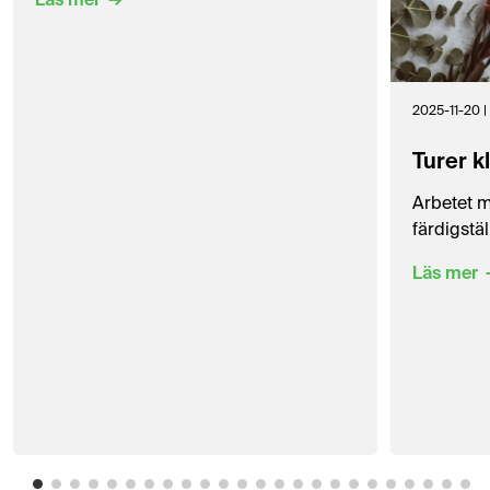
Läs mer
2025-11-20 | 
Turer k
Arbetet m
färdigstäl
Läs mer