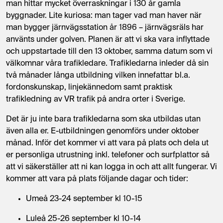
man hittar mycket överraskningar i 130 år gamla
byggnader. Lite kuriosa: man tager vad man haver när
man bygger järnvägsstation år
1896
– järnvägsräls har
använts under golven. Planen är att vi ska vara inflyttade
och uppstartade till den 13 oktober, samma datum som vi
välkomnar våra trafikledare. Trafikledarna inleder då sin
två månader långa utbildning vilken innefattar bl.a.
fordonskunskap, linjekännedom samt praktisk
trafikledning av VR trafik på andra orter i Sverige.
Det är ju inte bara trafikledarna som ska utbildas utan
även alla er. E-utbildningen genomförs under oktober
månad. Inför det kommer vi att vara på plats och dela ut
er personliga utrustning inkl. telefoner och surfplattor så
att vi säkerställer att ni kan logga in och att allt fungerar. Vi
kommer att vara på plats följande dagar och tider:
Umeå 23-24 september kl 10-15
Luleå 25-26 september kl 10-14