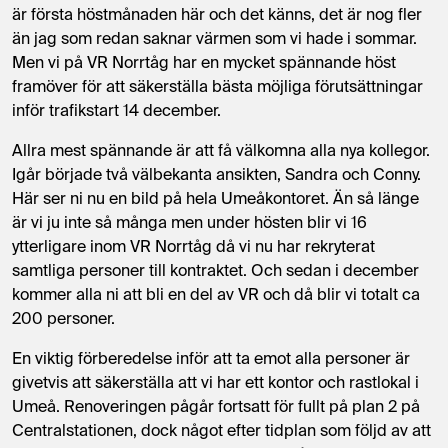
är första höstmånaden
här
och det känns, det är nog fler
än jag som redan saknar värmen som vi hade i sommar.
Men vi på VR Norrtåg har en mycket spännande höst
framöver för att säkerställa bästa möjliga förutsättningar
inför trafikstart 14 december.
Allra mest spännande är att få välkomna alla nya kollegor.
Igår
börja
de
två välbekanta ansikten, Sandra och Conny.
Här
ser ni nu en bild på hela Umeåkontoret
. Än så länge
är vi ju inte så många men under hösten blir vi
16
ytterligare inom VR Norrtåg då vi nu har rekryterat
samtliga
personer
till kontraktet.
Och sedan i december
kommer alla ni att bli en del av VR och då blir vi totalt ca
200 personer.
En viktig förberedelse inför att ta emot alla personer är
givetvis att säkerställa att vi har ett kontor och rastlokal i
Umeå. Renoveringen pågår fortsatt för fullt på plan 2 på
Centralstationen
, dock något efter tidplan som följd av att