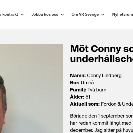
a kontrakt
Jobba hos oss
Om VR Sverige
Nyhetsrum
Möt Conny so
underhållsch
Namn:
Conny Lindberg
Bor:
Umeå
Familj:
Två barn
Ålder:
51
Aktuell som:
Fordon & Under
Började den 1 september som
har redan kommit långt med f
december. Jag sitter på huvu