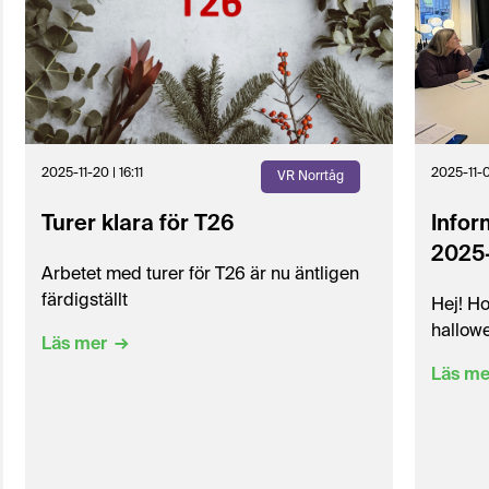
2025-11-20 | 16:11
2025-11-0
VR Norrtåg
Turer klara för T26
Infor
2025
Arbetet med turer för T26 är nu äntligen
färdigställt
Hej! Ho
hallow
Läs mer
Läs me