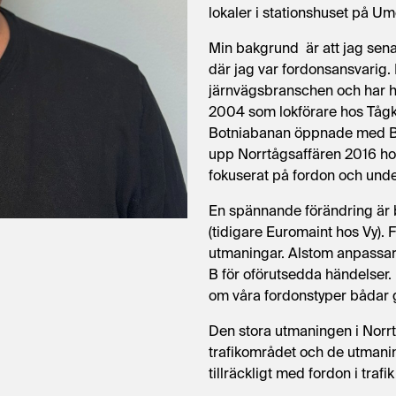
lokaler i stationshuset på U
Min bakgrund är att jag sena
där jag var fordonsansvarig. 
järnvägsbranschen och har ha
2004 som lokförare hos Tågko
Botniabanan öppnade med Bo
upp Norrtågsaffären 2016 h
fokuserat på fordon och unde
En spännande förändring är b
(tidigare Euromaint hos Vy). 
utmaningar. Alstom anpassar 
B för oförutsedda händelser.
om våra fordonstyper bådar go
Den stora utmaningen i Norrt
trafikområdet och de utmanin
tillräckligt med fordon i trafi