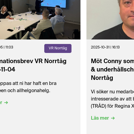
5 | 11:03
2025-10-31 | 16:13
VR Norrtåg
mationsbrev VR Norrtåg
Möt Conny som
-11-04
& underhållsch
Norrtåg
ppas att ni har haft en bra
een och allhelgonahelg.
Vi söker nu medarb
intresserade av att 
r
(TRÅD) för Regina 
Läs mer