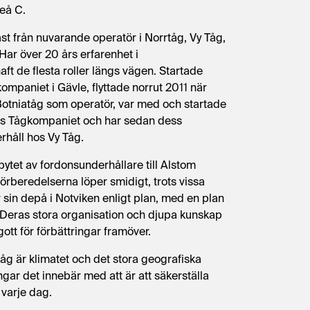
meå C.
st från nuvarande operatör i Norrtåg, Vy Tåg,
Har över 20 års erfarenhet i
ft de flesta roller längs vägen. Startade
mpaniet i Gävle, flyttade norrut 2011 när
tniatåg som operatör, var med och startade
os Tågkompaniet och har sedan dess
rhåll hos Vy Tåg.
ytet av fordonsunderhållare till Alstom
Förberedelserna löper smidigt, trots vissa
sin depå i Notviken enligt plan, med en plan
 Deras stora organisation och djupa kunskap
tt för förbättringar framöver.
åg är klimatet och det stora geografiska
gar det innebär med att är att säkerställa
k varje dag.