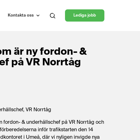
Kontakta oss
Lediga jobb
m är ny fordon- &
ef på VR Norrtåg
hållschef, VR Norrtåg
 fordon- & underhållschef på VR Norrtåg och
örberedelserna inför trafikstarten den 14
dkontoret i Umeå, där vi nyligen invigde nya