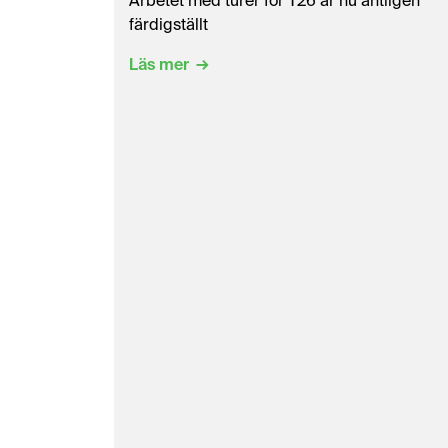
Arbetet med turer för T26 är nu äntligen
färdigställt
Läs mer